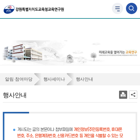
사
이
트
맵
바
로
가
기
행
알림·참여마당
행사세미나
행사안내
사
행사안내
안
내
게시되는 글의 본문이나 첨부파일에
개인정보(주민등록번호, 휴대폰
번호, 주소, 은행계좌번호, 신용카드번호 등 개인을 식별할 수 있는 모